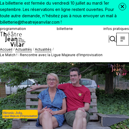
La billetterie est fermée du vendredi 10 juillet au mardi 1er
septembre. Les réservations en ligne restent ouvertes. Pour
toute autre demande, n'hésitez pas à nous envoyer un mail à
billetterie@theatrejeanvilar.com !
programmation
billetterie
infos pratiques
Accueil
Actualités
Actualités
Le Match ! : Rencontre avec la Ligue Majeure d'Improvisation