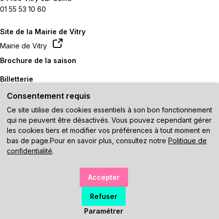
01 55 53 10 60
Site de la Mairie de Vitry
Mairie de Vitry
Brochure de la saison
Billetterie
Consentement requis
Contactez-nous
Ce site utilise des cookies essentiels à son bon fonctionnement
Venir au théâtre
qui ne peuvent être désactivés. Vous pouvez cependant gérer
les cookies tiers et modifier vos préférences à tout moment en
Recevez notre newsletter
bas de page.Pour en savoir plus, consultez notre
Politique de
confidentialité
.
En vous inscrivant, vous acceptez de recevoir les futures
Accepter
communications électroniques du théâtre.
Plan du site
Mentions légales
Données personnelles
Refuser
Accessibilité : non conforme
Gérer mes cookies
Paramétrer