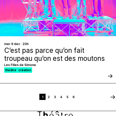
mer 9 déc · 20h
C’est pas parce qu’on fait
troupeau qu’on est des moutons
Les Filles de Simone
théâtre
création
1
2
3
4
5
6