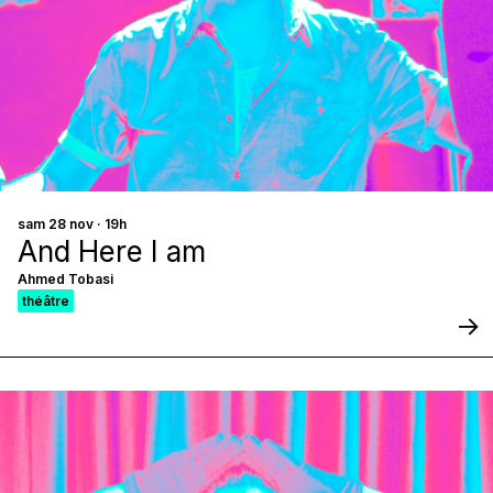
sam 28 nov · 19h
And Here I am
Ahmed Tobasi
théâtre