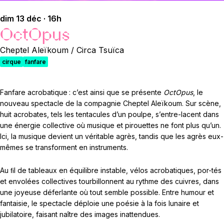
dim 13 déc · 16h
OctOpus
Cheptel Aleïkoum / Circa Tsuïca
cirque
fanfare
Fanfare acrobatique : c’est ainsi que se présente
OctOpus
, le
nouveau spectacle de la compagnie Cheptel Aleïkoum. Sur scène,
huit acrobates, tels les tentacules d’un poulpe, s’entre-lacent dans
une énergie collective où musique et pirouettes ne font plus qu’un.
Ici, la musique devient un véritable agrès, tandis que les agrès eux-
mêmes se transforment en instruments.
Au ﬁl de tableaux en équilibre instable, vélos acrobatiques, por-tés
et envolées collectives tourbillonnent au rythme des cuivres, dans
une joyeuse déferlante où tout semble possible. Entre humour et
fantaisie, le spectacle déploie une poésie à la fois lunaire et
jubilatoire, faisant naître des images inattendues.