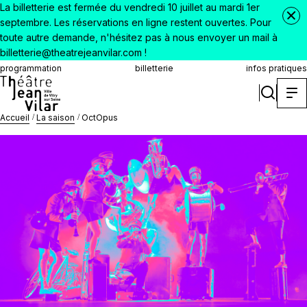
La billetterie est fermée du vendredi 10 juillet au mardi 1er
septembre. Les réservations en ligne restent ouvertes. Pour
toute autre demande, n'hésitez pas à nous envoyer un mail à
billetterie@theatrejeanvilar.com !
programmation
billetterie
infos pratiques
Accueil
La saison
OctOpus