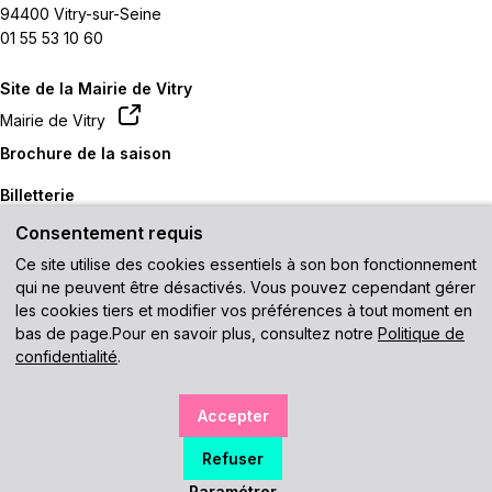
94400 Vitry-sur-Seine
01 55 53 10 60
Site de la Mairie de Vitry
Mairie de Vitry
Brochure de la saison
Billetterie
Consentement requis
Contactez-nous
Ce site utilise des cookies essentiels à son bon fonctionnement
Venir au théâtre
qui ne peuvent être désactivés. Vous pouvez cependant gérer
les cookies tiers et modifier vos préférences à tout moment en
Recevez notre newsletter
bas de page.Pour en savoir plus, consultez notre
Politique de
confidentialité
.
En vous inscrivant, vous acceptez de recevoir les futures
Accepter
communications électroniques du théâtre.
Plan du site
Mentions légales
Données personnelles
Refuser
Accessibilité : non conforme
Gérer mes cookies
Paramétrer