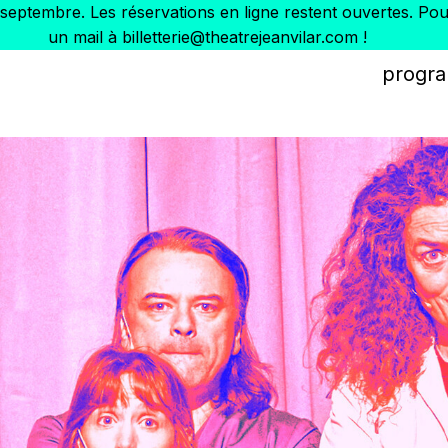
1er septembre. Les réservations en ligne restent ouvertes. 
un mail à billetterie@theatrejeanvilar.com !
progr