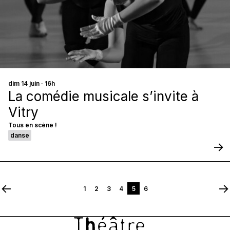
dim 14 juin · 16h
La comédie musicale s’invite à
Vitry
Tous en scène !
danse
1
2
3
4
5
6